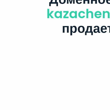
kazachen
продае