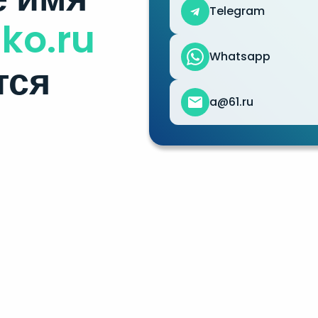
Telegram
ko.ru
Whatsapp
тся
a@61.ru