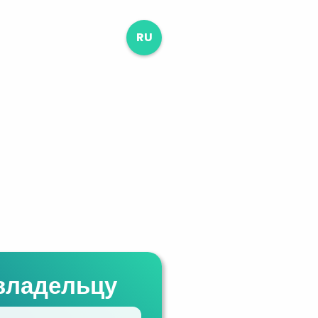
RU
владельцу